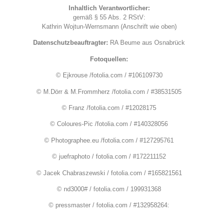
Inhaltlich Verantwortlicher:
gemäß § 55 Abs. 2 RStV:
Kathrin Wojtun-Wernsmann (Anschrift wie oben)
Datenschutzbeauftragter:
RA Beume aus Osnabrück
Fotoquellen:
© Ejkrouse /fotolia.com / #106109730
© M.Dörr & M.Frommherz /fotolia.com / #38531505
© Franz /fotolia.com / #12028175
© Coloures-Pic /fotolia.com / #140328056
© Photographee.eu /fotolia.com / #127295761
© juefraphoto / fotolia.com / #172211152
© Jacek Chabraszewski / fotolia.com / #165821561
© nd3000# / fotolia.com / 199931368
© pressmaster / fotolia.com / #132958264: