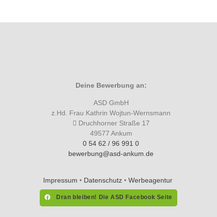
Deine Bewerbung an:
ASD
GmbH
z.Hd. Frau Kathrin Wojtun-Wernsmann
Druchhorner Straße 17
49577 Ankum
0 54 62 / 96 991 0
bewerbung@asd-ankum.de
Impressum
•
Datenschutz
•
Werbeagentur
Dran bleiben! Die ASD Facebook Seite