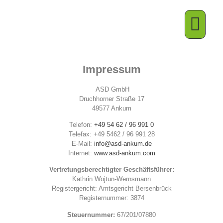
Beim ASD arbeiten
Impressum
ASD GmbH
Druchhorner Straße 17
49577 Ankum
Telefon:
+49 54 62 / 96 991 0
Telefax: +49 5462 / 96 991 28
E-Mail:
info@asd-ankum.de
Internet:
www.asd-ankum.com
Vertretungsberechtigter Geschäftsführer:
Kathrin Wojtun-Wernsmann
Registergericht: Amtsgericht Bersenbrück
Registernummer: 3874
Steuernummer:
67/201/07880